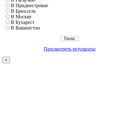
В Приднестровье
В Брюссель
В Москву
В Бухарест
В Вашингтон
Просмотреть результаты
×